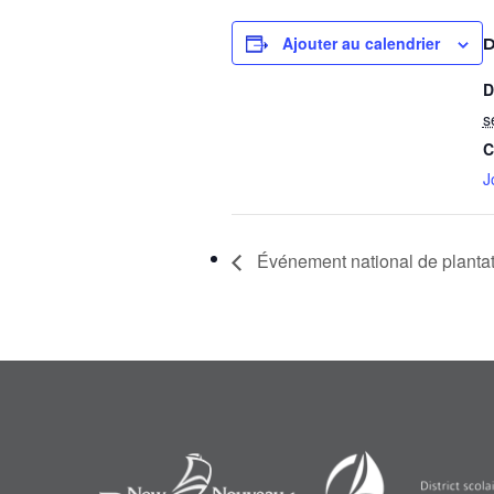
Ajouter au calendrier
D
D
s
C
J
Événement national de plantat